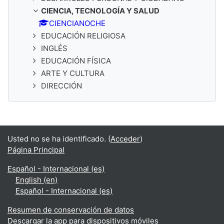
CIENCIA, TECNOLOGÍA Y SALUD
CIENCIANOCHE
EDUCACIÓN RELIGIOSA
INGLÉS
EDUCACIÓN FÍSICA
ARTE Y CULTURA
DIRECCIÓN
Usted no se ha identificado. (
Acceder
)
Página Principal
Español - Internacional ‎(es)‎
English ‎(en)‎
Español - Internacional ‎(es)‎
Resumen de conservación de datos
Descargar la app para dispositivos móviles